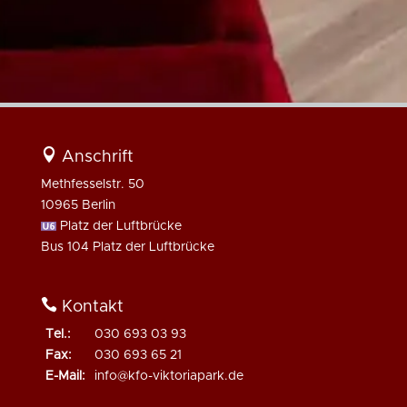

Anschrift
Methfesselstr. 50
10965 Berlin
Platz der Luftbrücke
Bus 104
Platz der Luftbrücke

Kontakt
Tel.:
030 693 03 93
Fax:
030 693 65 21
E-Mail:
info@kfo-viktoriapark.de